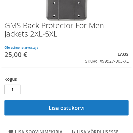
GMS Back Protector For Men
Skip
to
Jackets 2XL-5XL
the
beginning
of
Ole esimene arvustaja
25,00 €
the
LAOS
images
SKU
X99527-003-XL
gallery
Kogus
Lisa ostukorvi
LISA SOOVINIMEKIRJA
LISA VÕRDLUSESSE