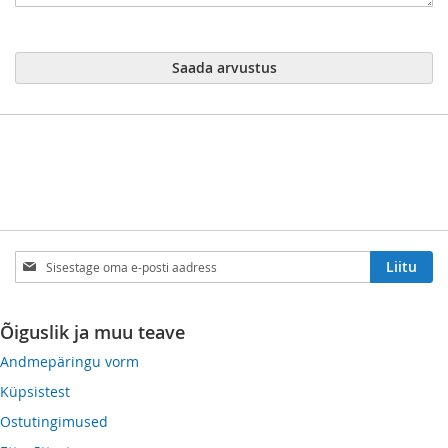
Saada arvustus
Sign
Liitu
Up
for
Our
Õiguslik ja muu teave
Newsletter:
Andmepäringu vorm
Küpsistest
Ostutingimused