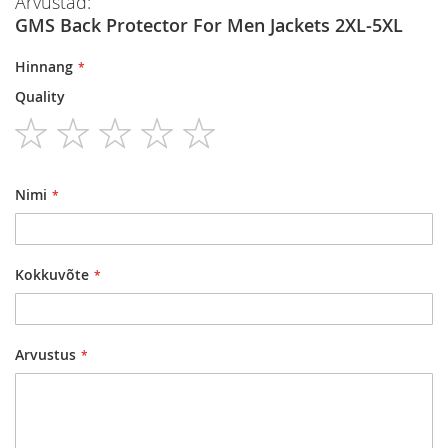
Arvustad:
GMS Back Protector For Men Jackets 2XL-5XL
Hinnang
Quality
1
2
3
4
5
star
stars
stars
stars
stars
Nimi
Kokkuvõte
Arvustus