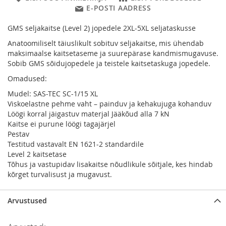
E-POSTI AADRESS
GMS seljakaitse (Level 2) jopedele 2XL-5XL seljataskusse
Anatoomiliselt täiuslikult sobituv seljakaitse, mis ühendab
maksimaalse kaitsetaseme ja suurepärase kandmismugavuse.
Sobib GMS sõidujopedele ja teistele kaitsetaskuga jopedele.
Omadused:
Mudel: SAS-TEC SC-1/15 XL
Viskoelastne pehme vaht – painduv ja kehakujuga kohanduv
Löögi korral jäigastuv materjal Jääkõud alla 7 kN
Kaitse ei purune löögi tagajärjel
Pestav
Testitud vastavalt EN 1621-2 standardile
Level 2 kaitsetase
Tõhus ja vastupidav lisakaitse nõudlikule sõitjale, kes hindab
kõrget turvalisust ja mugavust.
Arvustused